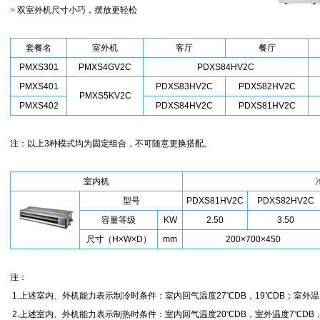
>
双室外机尺寸小巧，摆放更轻松
套餐名
室外机
客厅
餐厅
PMXS301
PMXS4GV2C
PDXS84HV2C
PMXS401
PDXS83HV2C
PDXS82HV2C
PMXS5KV2C
PMXS402
PDXS84HV2C
PDXS81HV2C
注：以上3种模式均为固定组合，不可随意更换搭配。
室内机
型号
PDXS81HV2C
PDXS82HV2C
容量等级
KW
2.50
3.50
尺寸（H×W×D）
mm
200×700×450
注：
1.上述室内、外机能力表示制冷时条件：室内回气温度27℃DB，19℃DB；室外温
2.上述室内、外机能力表示制热时条件：室内回气温度20℃DB，室外温度7℃DB