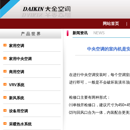
网站首页
|
新闻资讯
NEWS
产 品 世 界
家用空调
中央空调的室内机是
家用中央空调
商用空调
在进行
中央空调
安装时，每个
空调
室
进行即可，一般是不会破坏装潢吊顶
VRV系统
检修口主要有两种形式：
新风系统
⑴单独开检修口，建议尺寸为450×45
设备用空调
⑵与回风口合为一体，内装配合更美
采暖热水系统