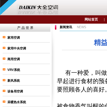
网站首页
|
新闻资讯
NEWS
产 品 世 界
家用空调
精
家用中央空调
商用空调
VRV系统
有一种爱，叫做3
早起进行食材的预
新风系统
要照顾各人的喜好
设备用空调
采暖热水系统
被食物香气叫醒的